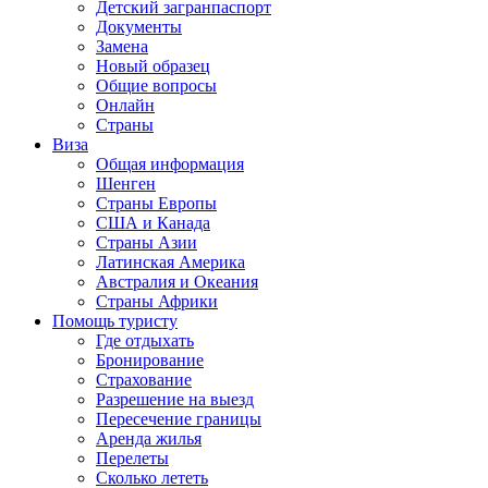
Детский загранпаспорт
Документы
Замена
Новый образец
Общие вопросы
Онлайн
Страны
Виза
Общая информация
Шенген
Страны Европы
США и Канада
Страны Азии
Латинская Америка
Австралия и Океания
Страны Африки
Помощь туристу
Где отдыхать
Бронирование
Страхование
Разрешение на выезд
Пересечение границы
Аренда жилья
Перелеты
Сколько лететь