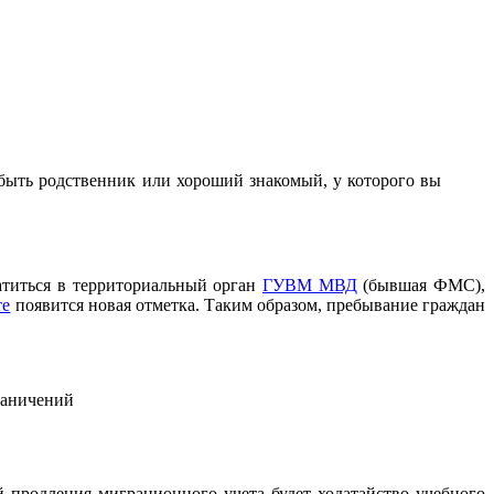
 быть родственник или хороший знакомый, у которого вы
атиться в территориальный орган
ГУВМ МВД
(бывшая ФМС),
те
появится новая отметка. Таким образом, пребывание граждан
раничений
й продления миграционного учета будет ходатайство учебного