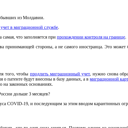
рибывших из Молдавии.
а учет в миграционной службе
.
а самая, что заполняется при
прохождении контроля на границе
.
ива принимающей стороны, а не самого иностранца. Это может
ля того, чтобы
продлить миграционный учет
, нужно снова обр
я о патенте будут внесены в базу данных, а в
миграционной кар
о на законных основаниях.
России дольше 3 месяцев?
ируса COVID-19, и последующим за этим вводом карантинных ог
отать, кто-то едет сюда учиться. Поэтому одним из основани