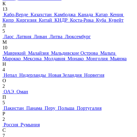
К
13
Кабо-Верде
Казахстан
Камбоджа
Канада
Катар
Кения
Кипр
Киргизия
Китай
КНДР
Коста-Рика
Куба
Кувейт
Л
5
Лаос
Латвия
Ливан
Литва
Люксембург
М
10
Маврикий
Малайзия
Мальдивские Острова
Мальта
Марокко
Мексика
Молдавия
Монако
Монголия
Мьянма
Н
4
Непал
Нидерланды
Новая Зеландия
Норвегия
О
2
ОАЭ
Оман
П
5
Пакистан
Панама
Перу
Польша
Португалия
Р
2
Россия
Румыния
С
7