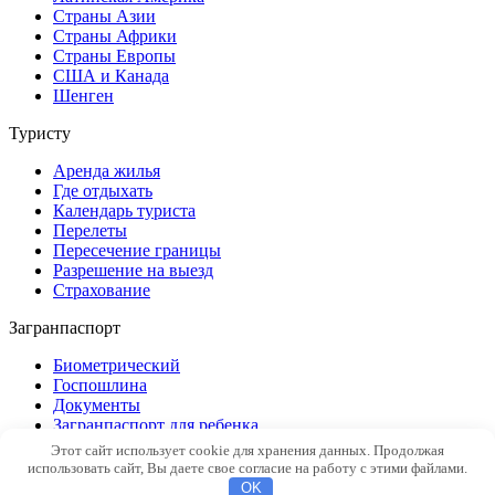
Страны Азии
Страны Африки
Страны Европы
США и Канада
Шенген
Туристу
Аренда жилья
Где отдыхать
Календарь туриста
Перелеты
Пересечение границы
Разрешение на выезд
Страхование
Загранпаспорт
Биометрический
Госпошлина
Документы
Загранпаспорт для ребенка
Замена
Этот сайт использует cookie для хранения данных. Продолжая
Новый образец
использовать сайт, Вы даете свое согласие на работу с этими файлами.
Общие вопросы
OK