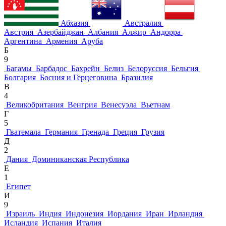
Абхазия
Австралия
Австрия
Азербайджан
Албания
Алжир
Андорра
Аргентина
Армения
Аруба
Б
9
Багамы
Барбадос
Бахрейн
Белиз
Белоруссия
Бельгия
Болгария
Босния и Герцеговина
Бразилия
В
4
Великобритания
Венгрия
Венесуэла
Вьетнам
Г
5
Гватемала
Германия
Гренада
Греция
Грузия
Д
2
Дания
Доминиканская Республика
Е
1
Египет
И
9
Израиль
Индия
Индонезия
Иордания
Иран
Ирландия
Исландия
Испания
Италия