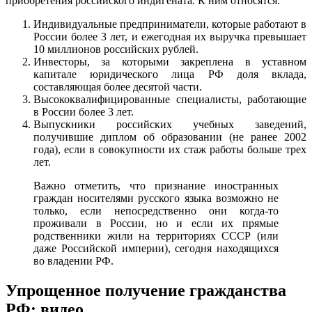
приобретения российского индигената. К ним относятся:
Индивидуальные предприниматели, которые работают в
России более 3 лет, и ежегодная их выручка превышает
10 миллионов российских рублей.
Инвесторы, за которыми закреплена в уставном
капитале юридического лица РФ доля вклада,
составляющая более десятой части.
Высококвалифицированные специалисты, работающие
в России более 3 лет.
Выпускники российских учебных заведений,
получившие диплом об образовании (не ранее 2002
года), если в совокупности их стаж работы больше трех
лет.
Важно отметить, что признание иностранных
граждан носителями русского языка возможно не
только, если непосредственно они когда-то
проживали в России, но и если их прямые
родственники жили на территориях СССР (или
даже Российской империи), сегодня находящихся
во владении РФ.
Упрощенное получение гражданства
РФ: видео