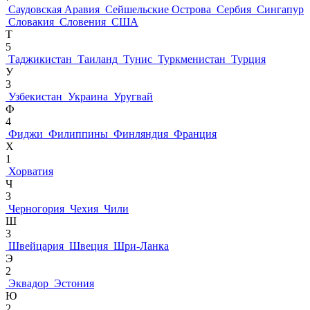
Саудовская Аравия
Сейшельские Острова
Сербия
Сингапур
Словакия
Словения
США
Т
5
Таджикистан
Таиланд
Тунис
Туркменистан
Турция
У
3
Узбекистан
Украина
Уругвай
Ф
4
Фиджи
Филиппины
Финляндия
Франция
Х
1
Хорватия
Ч
3
Черногория
Чехия
Чили
Ш
3
Швейцария
Швеция
Шри-Ланка
Э
2
Эквадор
Эстония
Ю
2