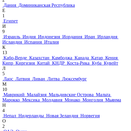
Дания
Доминиканская Республика
Е
1
Египет
И
9
Израиль
Индия
Индонезия
Иордания
Иран
Ирландия
Исландия
Испания
Италия
К
13
Кабо-Верде
Казахстан
Камбоджа
Канада
Катар
Кения
Кипр
Киргизия
Китай
КНДР
Коста-Рика
Куба
Кувейт
Л
5
Лаос
Латвия
Ливан
Литва
Люксембург
М
10
Маврикий
Малайзия
Мальдивские Острова
Мальта
Марокко
Мексика
Молдавия
Монако
Монголия
Мьянма
Н
4
Непал
Нидерланды
Новая Зеландия
Норвегия
О
2