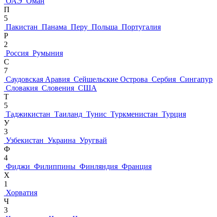
ОАЭ
Оман
П
5
Пакистан
Панама
Перу
Польша
Португалия
Р
2
Россия
Румыния
С
7
Саудовская Аравия
Сейшельские Острова
Сербия
Сингапур
Словакия
Словения
США
Т
5
Таджикистан
Таиланд
Тунис
Туркменистан
Турция
У
3
Узбекистан
Украина
Уругвай
Ф
4
Фиджи
Филиппины
Финляндия
Франция
Х
1
Хорватия
Ч
3