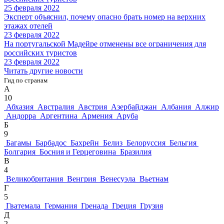
25 февраля 2022
Эксперт объяснил, почему опасно брать номер на верхних
этажах отелей
23 февраля 2022
На португальской Мадейре отменены все ограничения для
российских туристов
23 февраля 2022
Читать другие новости
Гид по странам
А
10
Абхазия
Австралия
Австрия
Азербайджан
Албания
Алжир
Андорра
Аргентина
Армения
Аруба
Б
9
Багамы
Барбадос
Бахрейн
Белиз
Белоруссия
Бельгия
Болгария
Босния и Герцеговина
Бразилия
В
4
Великобритания
Венгрия
Венесуэла
Вьетнам
Г
5
Гватемала
Германия
Гренада
Греция
Грузия
Д
2