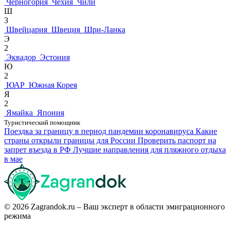
Черногория
Чехия
Чили
Ш
3
Швейцария
Швеция
Шри-Ланка
Э
2
Эквадор
Эстония
Ю
2
ЮАР
Южная Корея
Я
2
Ямайка
Япония
Туристический помощник
Поездка за границу в период пандемии коронавируса
Какие
страны открыли границы для России
Проверить паспорт на
запрет въезда в РФ
Лучшие направления для пляжного отдыха
в мае
© 2026 Zagrandok.ru – Ваш эксперт в области эмиграционного
режима