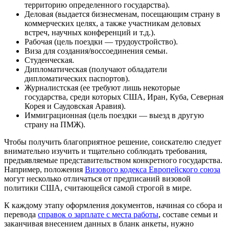
территорию определенного государства).
Деловая (выдается бизнесменам, посещающим страну в
коммерческих целях, а также участникам деловых
встреч, научных конференций и т.д.).
Рабочая (цель поездки — трудоустройство).
Виза для создания/воссоединения семьи.
Студенческая.
Дипломатическая (получают обладатели
дипломатических паспортов).
Журналистская (ее требуют лишь некоторые
государства, среди которых США, Иран, Куба, Северная
Корея и Саудовская Аравия).
Иммиграционная (цель поездки — выезд в другую
страну на ПМЖ).
Чтобы получить благоприятное решение, соискателю следует
внимательно изучить и тщательно соблюдать требования,
предъявляемые представительством конкретного государства.
Например, положения
Визового кодекса Европейского союза
могут несколько отличаться от предписаний визовой
политики США, считающейся самой строгой в мире.
К каждому этапу оформления документов, начиная со сбора и
перевода
справок о зарплате с места работы
, составе семьи и
заканчивая внесением данных в бланк анкеты, нужно