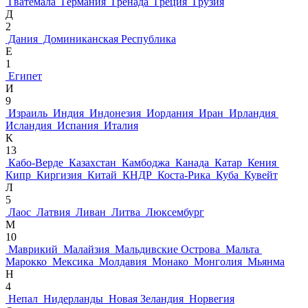
Гватемала
Германия
Гренада
Греция
Грузия
Д
2
Дания
Доминиканская Республика
Е
1
Египет
И
9
Израиль
Индия
Индонезия
Иордания
Иран
Ирландия
Исландия
Испания
Италия
К
13
Кабо-Верде
Казахстан
Камбоджа
Канада
Катар
Кения
Кипр
Киргизия
Китай
КНДР
Коста-Рика
Куба
Кувейт
Л
5
Лаос
Латвия
Ливан
Литва
Люксембург
М
10
Маврикий
Малайзия
Мальдивские Острова
Мальта
Марокко
Мексика
Молдавия
Монако
Монголия
Мьянма
Н
4
Непал
Нидерланды
Новая Зеландия
Норвегия