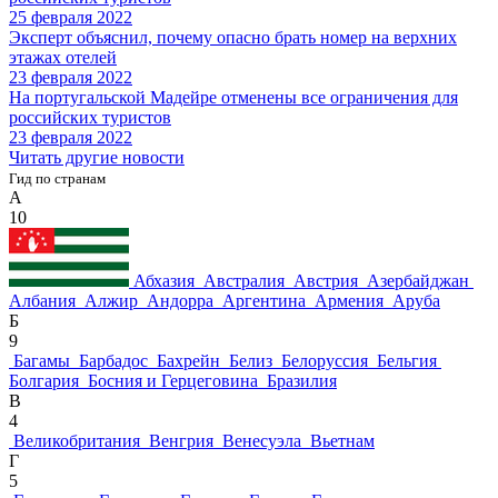
25 февраля 2022
Эксперт объяснил, почему опасно брать номер на верхних
этажах отелей
23 февраля 2022
На португальской Мадейре отменены все ограничения для
российских туристов
23 февраля 2022
Читать другие новости
Гид по странам
А
10
Абхазия
Австралия
Австрия
Азербайджан
Албания
Алжир
Андорра
Аргентина
Армения
Аруба
Б
9
Багамы
Барбадос
Бахрейн
Белиз
Белоруссия
Бельгия
Болгария
Босния и Герцеговина
Бразилия
В
4
Великобритания
Венгрия
Венесуэла
Вьетнам
Г
5