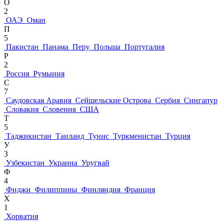
О
2
ОАЭ
Оман
П
5
Пакистан
Панама
Перу
Польша
Португалия
Р
2
Россия
Румыния
С
7
Саудовская Аравия
Сейшельские Острова
Сербия
Сингапур
Словакия
Словения
США
Т
5
Таджикистан
Таиланд
Тунис
Туркменистан
Турция
У
3
Узбекистан
Украина
Уругвай
Ф
4
Фиджи
Филиппины
Финляндия
Франция
Х
1
Хорватия