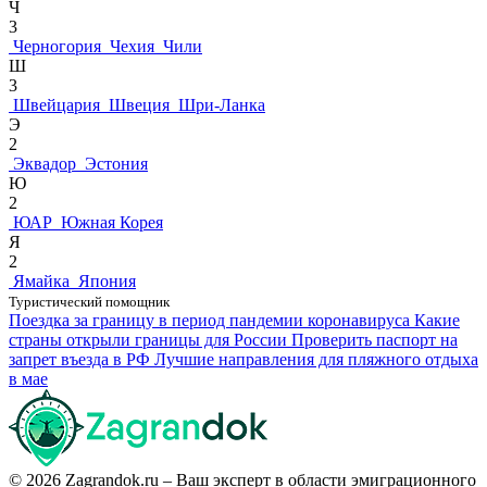
Ч
3
Черногория
Чехия
Чили
Ш
3
Швейцария
Швеция
Шри-Ланка
Э
2
Эквадор
Эстония
Ю
2
ЮАР
Южная Корея
Я
2
Ямайка
Япония
Туристический помощник
Поездка за границу в период пандемии коронавируса
Какие
страны открыли границы для России
Проверить паспорт на
запрет въезда в РФ
Лучшие направления для пляжного отдыха
в мае
© 2026 Zagrandok.ru – Ваш эксперт в области эмиграционного