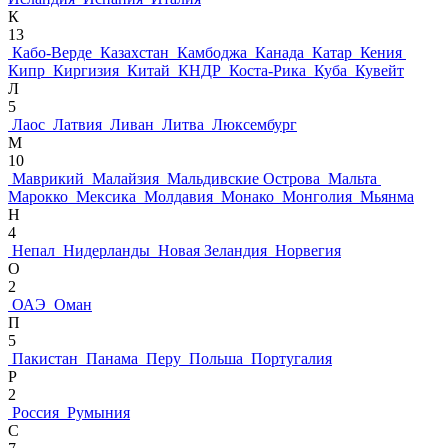
К
13
Кабо-Верде
Казахстан
Камбоджа
Канада
Катар
Кения
Кипр
Киргизия
Китай
КНДР
Коста-Рика
Куба
Кувейт
Л
5
Лаос
Латвия
Ливан
Литва
Люксембург
М
10
Маврикий
Малайзия
Мальдивские Острова
Мальта
Марокко
Мексика
Молдавия
Монако
Монголия
Мьянма
Н
4
Непал
Нидерланды
Новая Зеландия
Норвегия
О
2
ОАЭ
Оман
П
5
Пакистан
Панама
Перу
Польша
Португалия
Р
2
Россия
Румыния
С