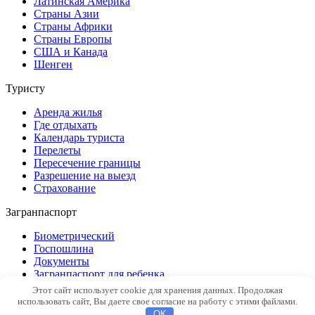
Латинская Америка
Страны Азии
Страны Африки
Страны Европы
США и Канада
Шенген
Туристу
Аренда жилья
Где отдыхать
Календарь туриста
Перелеты
Пересечение границы
Разрешение на выезд
Страхование
Загранпаспорт
Биометрический
Госпошлина
Документы
Загранпаспорт для ребенка
Замена
Этот сайт использует cookie для хранения данных. Продолжая
Новый образец
использовать сайт, Вы даете свое согласие на работу с этими файлами.
Общие вопросы
OK