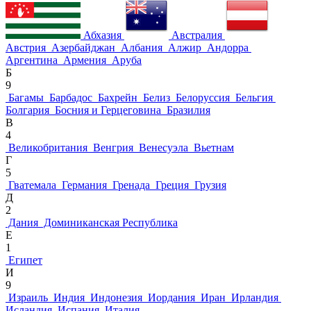
Абхазия
Австралия
Австрия
Азербайджан
Албания
Алжир
Андорра
Аргентина
Армения
Аруба
Б
9
Багамы
Барбадос
Бахрейн
Белиз
Белоруссия
Бельгия
Болгария
Босния и Герцеговина
Бразилия
В
4
Великобритания
Венгрия
Венесуэла
Вьетнам
Г
5
Гватемала
Германия
Гренада
Греция
Грузия
Д
2
Дания
Доминиканская Республика
Е
1
Египет
И
9
Израиль
Индия
Индонезия
Иордания
Иран
Ирландия
Исландия
Испания
Италия