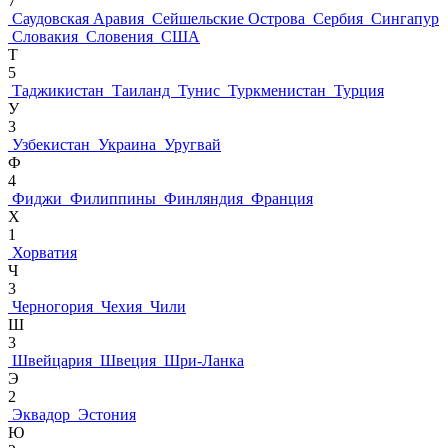
7
Саудовская Аравия
Сейшельские Острова
Сербия
Сингапур
Словакия
Словения
США
Т
5
Таджикистан
Таиланд
Тунис
Туркменистан
Турция
У
3
Узбекистан
Украина
Уругвай
Ф
4
Фиджи
Филиппины
Финляндия
Франция
Х
1
Хорватия
Ч
3
Черногория
Чехия
Чили
Ш
3
Швейцария
Швеция
Шри-Ланка
Э
2
Эквадор
Эстония
Ю