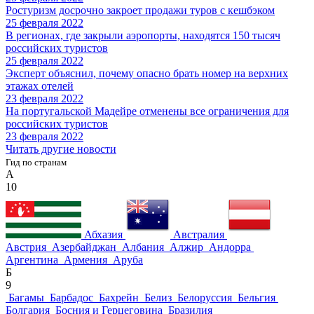
Ростуризм досрочно закроет продажи туров с кешбэком
25 февраля 2022
В регионах, где закрыли аэропорты, находятся 150 тысяч
российских туристов
25 февраля 2022
Эксперт объяснил, почему опасно брать номер на верхних
этажах отелей
23 февраля 2022
На португальской Мадейре отменены все ограничения для
российских туристов
23 февраля 2022
Читать другие новости
Гид по странам
А
10
Абхазия
Австралия
Австрия
Азербайджан
Албания
Алжир
Андорра
Аргентина
Армения
Аруба
Б
9
Багамы
Барбадос
Бахрейн
Белиз
Белоруссия
Бельгия
Болгария
Босния и Герцеговина
Бразилия