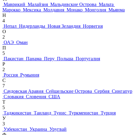
Маврикий
Малайзия
Мальдивские Острова
Мальта
Марокко
Мексика
Молдавия
Монако
Монголия
Мьянма
Н
4
Непал
Нидерланды
Новая Зеландия
Норвегия
О
2
ОАЭ
Оман
П
5
Пакистан
Панама
Перу
Польша
Португалия
Р
2
Россия
Румыния
С
7
Саудовская Аравия
Сейшельские Острова
Сербия
Сингапур
Словакия
Словения
США
Т
5
Таджикистан
Таиланд
Тунис
Туркменистан
Турция
У
3
Узбекистан
Украина
Уругвай
Ф