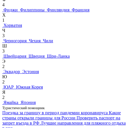
4
Фиджи
Филиппины
Финляндия
Франция
Х
1
Хорватия
Ч
3
Черногория
Чехия
Чили
Ш
3
Швейцария
Швеция
Шри-Ланка
Э
2
Эквадор
Эстония
Ю
2
ЮАР
Южная Корея
Я
2
Ямайка
Япония
Туристический помощник
Поездка за границу в период пандемии коронавируса
Какие
страны открыли границы для России
Проверить паспорт на
запрет въезда в РФ
Лучшие направления для пляжного отдыха