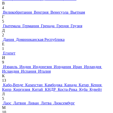
В
4
Великобритания
Венгрия
Венесуэла
Вьетнам
Г
5
Гватемала
Германия
Гренада
Греция
Грузия
Д
2
Дания
Доминиканская Республика
Е
1
Египет
И
9
Израиль
Индия
Индонезия
Иордания
Иран
Ирландия
Исландия
Испания
Италия
К
13
Кабо-Верде
Казахстан
Камбоджа
Канада
Катар
Кения
Кипр
Киргизия
Китай
КНДР
Коста-Рика
Куба
Кувейт
Л
5
Лаос
Латвия
Ливан
Литва
Люксембург
М
10