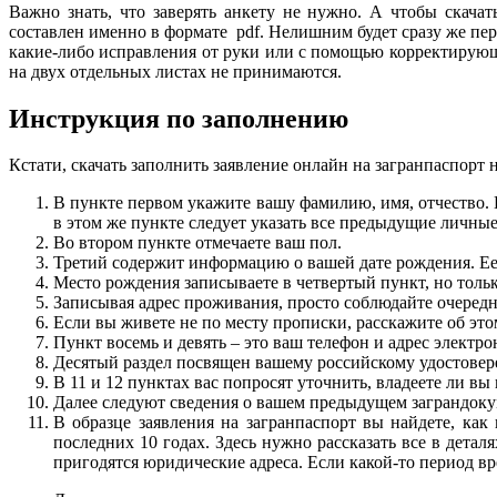
Важно знать, что заверять анкету не нужно. А чтобы скача
составлен именно в формате pdf. Нелишним будет сразу же пере
какие-либо исправления от руки или с помощью корректирующи
на двух отдельных листах не принимаются.
Инструкция по заполнению
Кстати, скачать заполнить заявление онлайн на загранпаспорт 
В пункте первом укажите вашу фамилию, имя, отчество. Е
в этом же пункте следует указать все предыдущие личные 
Во втором пункте отмечаете ваш пол.
Третий содержит информацию о вашей дате рождения. Ее н
Место рождения записываете в четвертый пункт, но тольк
Записывая адрес проживания, просто соблюдайте очередн
Если вы живете не по месту прописки, расскажите об это
Пункт восемь и девять – это ваш телефон и адрес электр
Десятый раздел посвящен вашему российскому удостовер
В 11 и 12 пунктах вас попросят уточнить, владеете ли в
Далее следуют сведения о вашем предыдущем заграндоку
В образце заявления на загранпаспорт вы найдете, ка
последних 10 годах. Здесь нужно рассказать все в детал
пригодятся юридические адреса. Если какой-то период вр