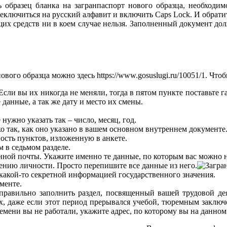
ть образец бланка на загранпаспорт нового образца, необход
ключиться на русский алфавит и включить Caps Lock. И обратите
х средств ни в коем случае нельзя. Заполненный документ долж
нового образца можно здесь https://www.gosuslugi.ru/10051/1. Чт
сли вы их никогда не меняли, тогда в пятом пункте поставьте г
данные, а так же дату и место их смены.
ужно указать так – число, месяц, год.
о так, как оно указано в вашем основном внутреннем документе
ость пунктов, изложенную в анкете.
м в седьмом разделе.
онной почты. Укажите именно те данные, по которым вас можно 
ению личности. Просто перепишите все данные из него.
ы какой-то секретной информацией государственного значения.
менте.
к правильно заполнить раздел, посвященный вашей трудовой д
ях, даже если этот период прерывался учебой, тюремным заключ
емени вы не работали, укажите адрес, по которому вы на данно