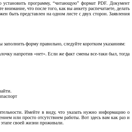
имо установить программу, “читающую” формат PDF. Документ
 внимание, что после того, как вы анкету распечатаете, делать
ен быть представлен на одном листе с двух сторон. Заявления
обы заполнить форму правильно, следуйте коротким указаниям:
алочку напротив «нет». Если же факт смены все-таки был, тогда
.
найти.
еятельности. Имейте в виду, что указать нужно информацию о
ением или просто отсутствием работы. Вот здесь вам как раз и
м этапе своей жизни проживали.