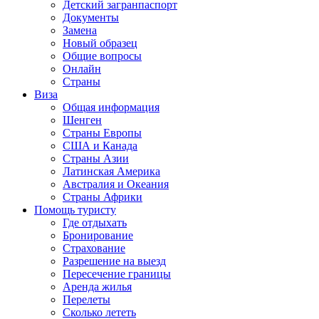
Детский загранпаспорт
Документы
Замена
Новый образец
Общие вопросы
Онлайн
Страны
Виза
Общая информация
Шенген
Страны Европы
США и Канада
Страны Азии
Латинская Америка
Австралия и Океания
Страны Африки
Помощь туристу
Где отдыхать
Бронирование
Страхование
Разрешение на выезд
Пересечение границы
Аренда жилья
Перелеты
Сколько лететь