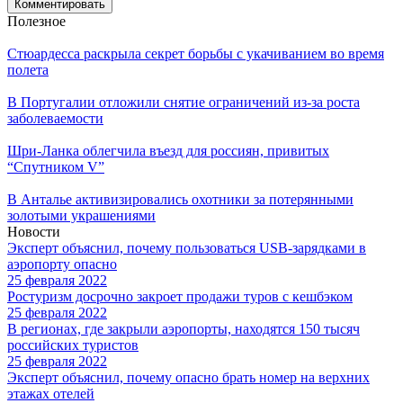
Полезное
Стюардесса раскрыла секрет борьбы с укачиванием во время
полета
В Португалии отложили снятие ограничений из-за роста
заболеваемости
Шри-Ланка облегчила въезд для россиян, привитых
“Спутником V”
В Анталье активизировались охотники за потерянными
золотыми украшениями
Новости
Эксперт объяснил, почему пользоваться USB-зарядками в
аэропорту опасно
25 февраля 2022
Ростуризм досрочно закроет продажи туров с кешбэком
25 февраля 2022
В регионах, где закрыли аэропорты, находятся 150 тысяч
российских туристов
25 февраля 2022
Эксперт объяснил, почему опасно брать номер на верхних
этажах отелей