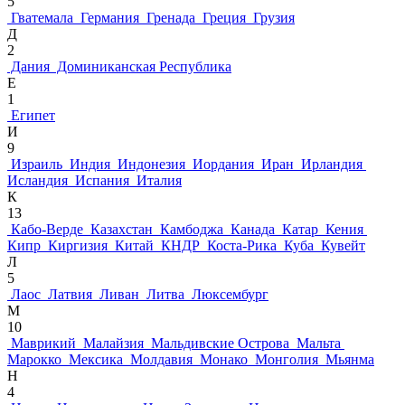
5
Гватемала
Германия
Гренада
Греция
Грузия
Д
2
Дания
Доминиканская Республика
Е
1
Египет
И
9
Израиль
Индия
Индонезия
Иордания
Иран
Ирландия
Исландия
Испания
Италия
К
13
Кабо-Верде
Казахстан
Камбоджа
Канада
Катар
Кения
Кипр
Киргизия
Китай
КНДР
Коста-Рика
Куба
Кувейт
Л
5
Лаос
Латвия
Ливан
Литва
Люксембург
М
10
Маврикий
Малайзия
Мальдивские Острова
Мальта
Марокко
Мексика
Молдавия
Монако
Монголия
Мьянма
Н
4