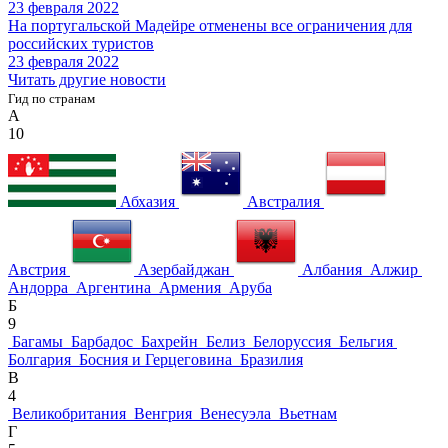
23 февраля 2022
На португальской Мадейре отменены все ограничения для
российских туристов
23 февраля 2022
Читать другие новости
Гид по странам
А
10
Абхазия
Австралия
Австрия
Азербайджан
Албания
Алжир
Андорра
Аргентина
Армения
Аруба
Б
9
Багамы
Барбадос
Бахрейн
Белиз
Белоруссия
Бельгия
Болгария
Босния и Герцеговина
Бразилия
В
4
Великобритания
Венгрия
Венесуэла
Вьетнам
Г