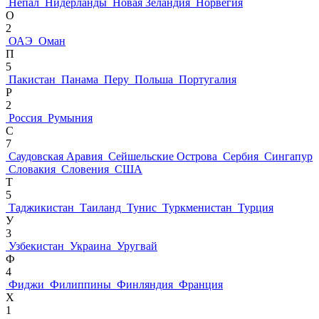
Непал
Нидерланды
Новая Зеландия
Норвегия
О
2
ОАЭ
Оман
П
5
Пакистан
Панама
Перу
Польша
Португалия
Р
2
Россия
Румыния
С
7
Саудовская Аравия
Сейшельские Острова
Сербия
Сингапур
Словакия
Словения
США
Т
5
Таджикистан
Таиланд
Тунис
Туркменистан
Турция
У
3
Узбекистан
Украина
Уругвай
Ф
4
Фиджи
Филиппины
Финляндия
Франция
Х
1