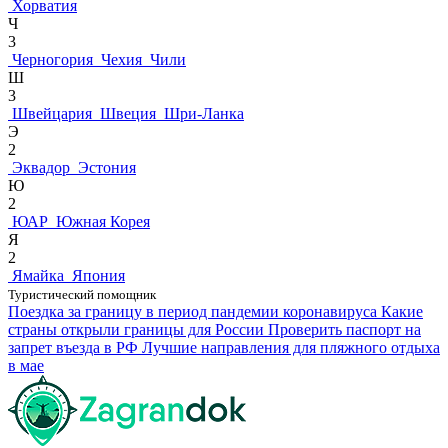
Хорватия
Ч
3
Черногория
Чехия
Чили
Ш
3
Швейцария
Швеция
Шри-Ланка
Э
2
Эквадор
Эстония
Ю
2
ЮАР
Южная Корея
Я
2
Ямайка
Япония
Туристический помощник
Поездка за границу в период пандемии коронавируса
Какие
страны открыли границы для России
Проверить паспорт на
запрет въезда в РФ
Лучшие направления для пляжного отдыха
в мае