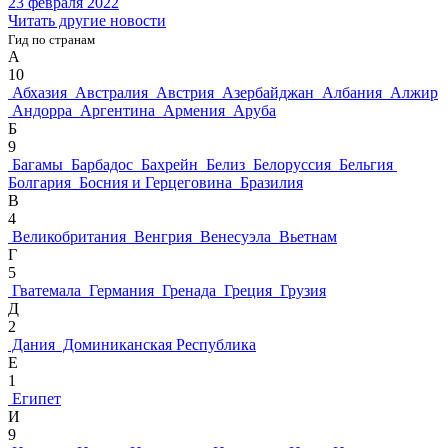
23 февраля 2022
Читать другие новости
Гид по странам
А
10
Абхазия
Австралия
Австрия
Азербайджан
Албания
Алжир
Андорра
Аргентина
Армения
Аруба
Б
9
Багамы
Барбадос
Бахрейн
Белиз
Белоруссия
Бельгия
Болгария
Босния и Герцеговина
Бразилия
В
4
Великобритания
Венгрия
Венесуэла
Вьетнам
Г
5
Гватемала
Германия
Гренада
Греция
Грузия
Д
2
Дания
Доминиканская Республика
Е
1
Египет
И
9