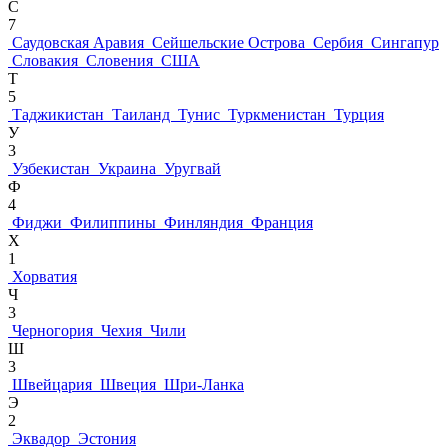
С
7
Саудовская Аравия
Сейшельские Острова
Сербия
Сингапур
Словакия
Словения
США
Т
5
Таджикистан
Таиланд
Тунис
Туркменистан
Турция
У
3
Узбекистан
Украина
Уругвай
Ф
4
Фиджи
Филиппины
Финляндия
Франция
Х
1
Хорватия
Ч
3
Черногория
Чехия
Чили
Ш
3
Швейцария
Швеция
Шри-Ланка
Э
2
Эквадор
Эстония