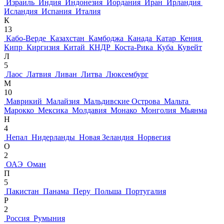
Израиль
Индия
Индонезия
Иордания
Иран
Ирландия
Исландия
Испания
Италия
К
13
Кабо-Верде
Казахстан
Камбоджа
Канада
Катар
Кения
Кипр
Киргизия
Китай
КНДР
Коста-Рика
Куба
Кувейт
Л
5
Лаос
Латвия
Ливан
Литва
Люксембург
М
10
Маврикий
Малайзия
Мальдивские Острова
Мальта
Марокко
Мексика
Молдавия
Монако
Монголия
Мьянма
Н
4
Непал
Нидерланды
Новая Зеландия
Норвегия
О
2
ОАЭ
Оман
П
5
Пакистан
Панама
Перу
Польша
Португалия
Р
2
Россия
Румыния