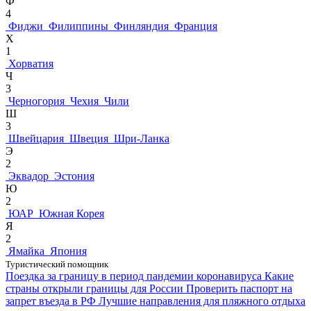
Ф
4
Фиджи
Филиппины
Финляндия
Франция
Х
1
Хорватия
Ч
3
Черногория
Чехия
Чили
Ш
3
Швейцария
Швеция
Шри-Ланка
Э
2
Эквадор
Эстония
Ю
2
ЮАР
Южная Корея
Я
2
Ямайка
Япония
Туристический помощник
Поездка за границу в период пандемии коронавируса
Какие
страны открыли границы для России
Проверить паспорт на
запрет въезда в РФ
Лучшие направления для пляжного отдыха