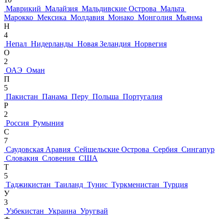
Маврикий
Малайзия
Мальдивские Острова
Мальта
Марокко
Мексика
Молдавия
Монако
Монголия
Мьянма
Н
4
Непал
Нидерланды
Новая Зеландия
Норвегия
О
2
ОАЭ
Оман
П
5
Пакистан
Панама
Перу
Польша
Португалия
Р
2
Россия
Румыния
С
7
Саудовская Аравия
Сейшельские Острова
Сербия
Сингапур
Словакия
Словения
США
Т
5
Таджикистан
Таиланд
Тунис
Туркменистан
Турция
У
3
Узбекистан
Украина
Уругвай