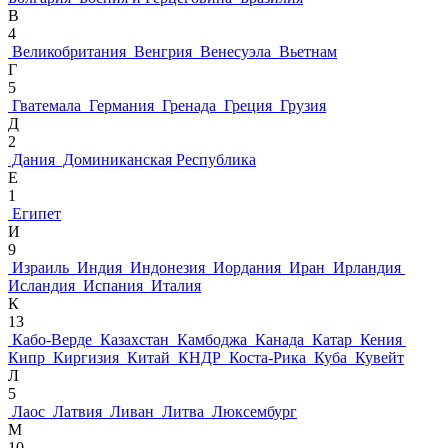
В
4
Великобритания
Венгрия
Венесуэла
Вьетнам
Г
5
Гватемала
Германия
Гренада
Греция
Грузия
Д
2
Дания
Доминиканская Республика
Е
1
Египет
И
9
Израиль
Индия
Индонезия
Иордания
Иран
Ирландия
Исландия
Испания
Италия
К
13
Кабо-Верде
Казахстан
Камбоджа
Канада
Катар
Кения
Кипр
Киргизия
Китай
КНДР
Коста-Рика
Куба
Кувейт
Л
5
Лаос
Латвия
Ливан
Литва
Люксембург
М
10