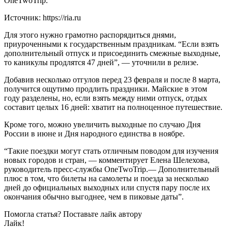
OneTwoTrip.
Источник: https://ria.ru
Для этого нужно грамотно распорядиться днями,
приуроченными к государственным праздникам. “Если взять
дополнительный отпуск и присоединить смежные выходные,
то каникулы продлятся 47 дней”, — уточнили в релизе.
Добавив несколько отгулов перед 23 февраля и после 8 марта,
получится ощутимо продлить праздники. Майские в этом
году разделены, но, если взять между ними отпуск, отдых
составит целых 16 дней: хватит на полноценное путешествие.
Кроме того, можно увеличить выходные по случаю Дня
России в июне и Дня народного единства в ноябре.
“Такие поездки могут стать отличным поводом для изучения
новых городов и стран, — комментирует Елена Шелехова,
руководитель пресс-службы OneTwoTrip.— Дополнительный
плюс в том, что билеты на самолеты и поезда за несколько
дней до официальных выходных или спустя пару после их
окончания обычно выгоднее, чем в пиковые даты”.
Помогла статья? Поставьте лайк автору
Лайк!