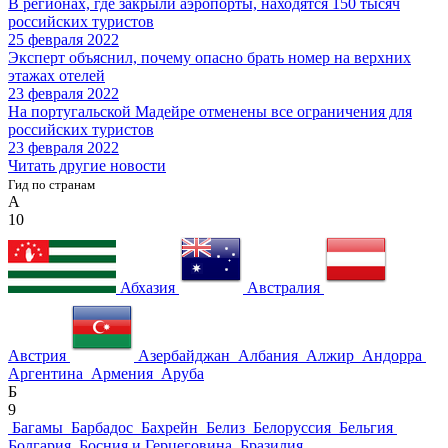
В регионах, где закрыли аэропорты, находятся 150 тысяч
российских туристов
25 февраля 2022
Эксперт объяснил, почему опасно брать номер на верхних
этажах отелей
23 февраля 2022
На португальской Мадейре отменены все ограничения для
российских туристов
23 февраля 2022
Читать другие новости
Гид по странам
А
10
Абхазия
Австралия
Австрия
Азербайджан
Албания
Алжир
Андорра
Аргентина
Армения
Аруба
Б
9
Багамы
Барбадос
Бахрейн
Белиз
Белоруссия
Бельгия
Болгария
Босния и Герцеговина
Бразилия