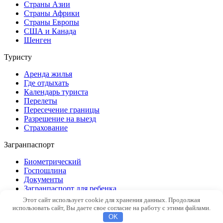
Страны Азии
Страны Африки
Страны Европы
США и Канада
Шенген
Туристу
Аренда жилья
Где отдыхать
Календарь туриста
Перелеты
Пересечение границы
Разрешение на выезд
Страхование
Загранпаспорт
Биометрический
Госпошлина
Документы
Загранпаспорт для ребенка
Замена
Этот сайт использует cookie для хранения данных. Продолжая
Новый образец
использовать сайт, Вы даете свое согласие на работу с этими файлами.
Общие вопросы
OK