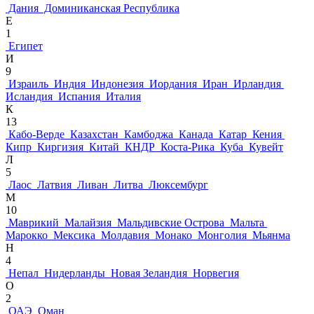
Дания
Доминиканская Республика
Е
1
Египет
И
9
Израиль
Индия
Индонезия
Иордания
Иран
Ирландия
Исландия
Испания
Италия
К
13
Кабо-Верде
Казахстан
Камбоджа
Канада
Катар
Кения
Кипр
Киргизия
Китай
КНДР
Коста-Рика
Куба
Кувейт
Л
5
Лаос
Латвия
Ливан
Литва
Люксембург
М
10
Маврикий
Малайзия
Мальдивские Острова
Мальта
Марокко
Мексика
Молдавия
Монако
Монголия
Мьянма
Н
4
Непал
Нидерланды
Новая Зеландия
Норвегия
О
2
ОАЭ
Оман