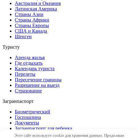
Австралия и Океания
Латинская Америка
Страны Азии
Страны Африки
Страны Европы
США и Канада
Шенген
Туристу
Аренда жилья
Где отдыхать
Календарь туриста
Перелеты
Пересечение границы
Разрешение на выезд
Страхование
Загранпаспорт
Биометрический
Госпошлина
Документы
Загранпаспорт для ребенка
Замена
Этот сайт использует cookie для хранения данных. Продолжая