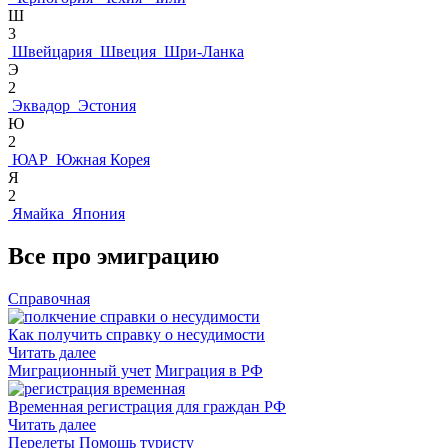
Ш
3
Швейцария
Швеция
Шри-Ланка
Э
2
Эквадор
Эстония
Ю
2
ЮАР
Южная Корея
Я
2
Ямайка
Япония
Все про эмиграцию
Справочная
Как получить справку о несудимости
Читать далее
Миграционный учет
Миграция в РФ
Временная регистрация для граждан РФ
Читать далее
Перелеты
Помощь туристу