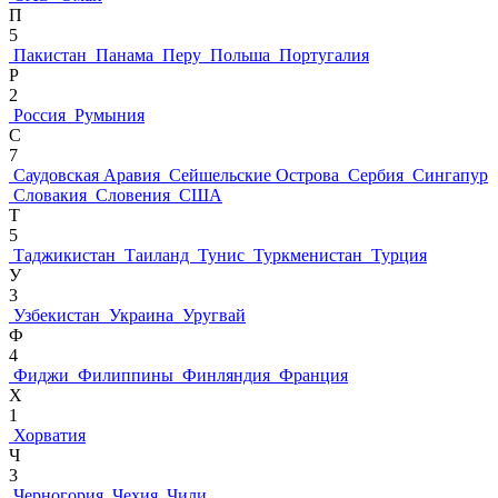
П
5
Пакистан
Панама
Перу
Польша
Португалия
Р
2
Россия
Румыния
С
7
Саудовская Аравия
Сейшельские Острова
Сербия
Сингапур
Словакия
Словения
США
Т
5
Таджикистан
Таиланд
Тунис
Туркменистан
Турция
У
3
Узбекистан
Украина
Уругвай
Ф
4
Фиджи
Филиппины
Финляндия
Франция
Х
1
Хорватия
Ч
3
Черногория
Чехия
Чили