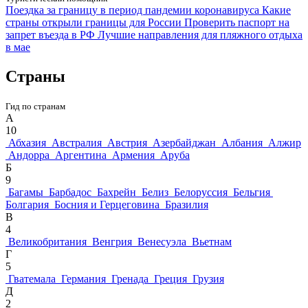
Поездка за границу в период пандемии коронавируса
Какие
страны открыли границы для России
Проверить паспорт на
запрет въезда в РФ
Лучшие направления для пляжного отдыха
в мае
Страны
Гид по странам
А
10
Абхазия
Австралия
Австрия
Азербайджан
Албания
Алжир
Андорра
Аргентина
Армения
Аруба
Б
9
Багамы
Барбадос
Бахрейн
Белиз
Белоруссия
Бельгия
Болгария
Босния и Герцеговина
Бразилия
В
4
Великобритания
Венгрия
Венесуэла
Вьетнам
Г
5
Гватемала
Германия
Гренада
Греция
Грузия
Д
2