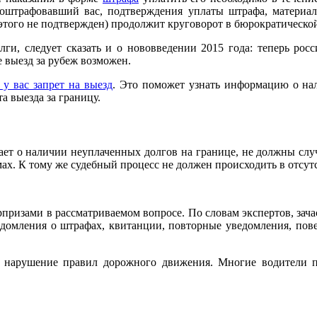
 оштрафовавший вас, подтверждения уплаты штрафа, материа
т этого не подтвержден) продолжит круговорот в бюрократическо
олги, следует сказать и о нововведении 2015 года: теперь ро
 выезд за рубеж возможен.
 у вас запрет на выезд
. Это поможет узнать информацию о на
а выезда за границу.
нает о наличии неуплаченных долгов на границе, не должны слу
ах. К тому же судебный процесс не должен происходить в отсутс
юрпризами в рассматриваемом вопросе. По словам экспертов, за
едомления о штрафах, квитанции, повторные уведомления, пов
 нарушение правил дорожного движения. Многие водители пр