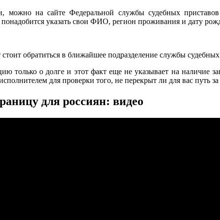
лги, можно на сайте Федеральной службы судебных приставо
 понадобится указать свои ФИО, регион проживания и дату рож
 стоит обратиться в ближайшее подразделение службы судебных
 только о долге и этот факт еще не указывает на наличие зап
сполнителем для проверки того, не перекрыт ли для вас путь за
границу для россиян: видео