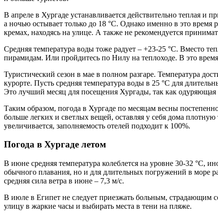
В апреле в Хургаде устанавливается действительно теплая и пр
а ночью остывает только до 18 °С. Однако именно в это время 
кремах, находясь на улице. А также не рекомендуется принимат
Средняя температура воды тоже радует – +23-25 °С. Вместо т
пирамидам. Или пройдитесь по Нилу на теплоходе. В это врем
Туристический сезон в мае в полном разгаре. Температура дости
курорте. Пусть средняя температура воды в 25 °С для длител
Это лучший месяц для посещения Хургады, так как одуряющая ж
Таким образом, погода в Хургаде по месяцам весны постепенно
больше легких и светлых вещей, оставляя у себя дома плотную 
увеличивается, заполняемость отелей подходит к 100%.
Погода в Хургаде летом
В июне средняя температура колеблется на уровне 30-32 °С, ино
обычного плавания, но и для длительных погружений в море р
средняя сила ветра в июне – 7,3 м/с.
В июле в Египет не следует приезжать больным, страдающим с
улицу в жаркие часы и выбирать места в тени на пляже.