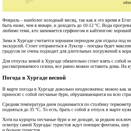
Февраль – наиболее холодный месяц, так как в это время в Ег
быть ниже, чем в январе, и доходить до 10-12 °С. Вода прогре
любимо теми, кто занимается серфингом и кайтингом: хороший
Зима в Хургаде считается хорошим периодом для отдыха под н
экскурсий. Стоит отправиться в Луксор – поездка будет максим
градусов не очень подходит для длительных погружений к кор
Для отпуска зимой в Хургаде обязательно стоит взять с собой
рассматриваемого сезона, все равно можно оставить дома. На к
Погода в Хургаде весной
В марте погода в Хургаде довольно неоднозначна: можно как за
приносят с собой песчаные бури, обрушивающиеся на всю стра
Средняя температура днем поднимается по столбику термометра 
подняться до 35 °С. То есть, брать с собой в отпуск в марте
Хотя на курорты песчаные бури и не доходят, за редким исклю
осмотру самой Хургады: туристов ждут поющие фонтаны, шоу «1
и больше туристов.