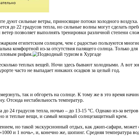
ипте дуют сильные ветры, приносящие потоки холодного воздуха.
вается до 22 градусов тепла, но сильные волны могут сделать п
 ветер позволяет выполнять тренировки различной степени сло
ежарким египетским солнцем, чем с радостью пользуются многие
альна комфортной из-за отсутствия палящего солнца. Только для 
алловым рифам.
 несколько теплых вещей. Ночи здесь бывают холодными. А вот з
урорте часто не выпадает никаких осадков за целый год.
мерзнуть, так и обгореть на солнце. К тому же в это время нач
ну. Отсюда нестабильность температур.
до 24 градусов тепла, ночью – до 13-15 °С. Однако из-за ветров 
 нужно и теплые вещи, и самый мощный солнцезащитный крем.
чением, но такой экскурсионный отдых, как джип-сафари, может
000 и 1 ночь», и, конечно же, шопинг. Средняя температура вод