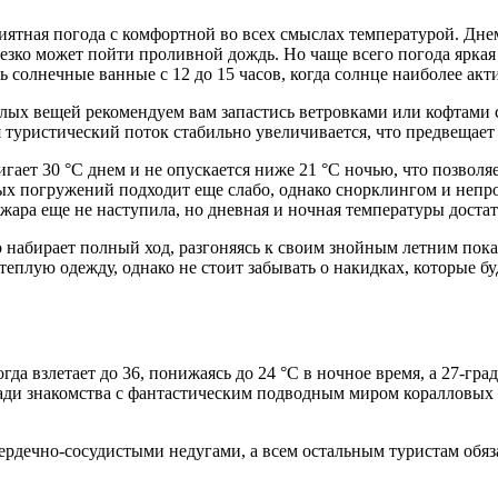
иятная погода с комфортной во всех смыслах температурой. Днем
резко может пойти проливной дождь. Но чаще всего погода яркая
ь солнечные ванные с 12 до 15 часов, когда солнце наиболее акт
еплых вещей рекомендуем вам запастись ветровками или кофтами
я туристический поток стабильно увеличивается, что предвеща
гает 30 °С днем и не опускается ниже 21 °С ночью, что позволяе
ьных погружений подходит еще слабо, однако снорклингом и неп
ара еще не наступила, но дневная и ночная температуры достат
 набирает полный ход, разгоняясь к своим знойным летним показ
теплую одежду, однако не стоит забывать о накидках, которые б
гда взлетает до 36, понижаясь до 24 °С в ночное время, а 27-гра
ади знакомства с фантастическим подводным миром коралловых 
ердечно-сосудистыми недугами, а всем остальным туристам обяз