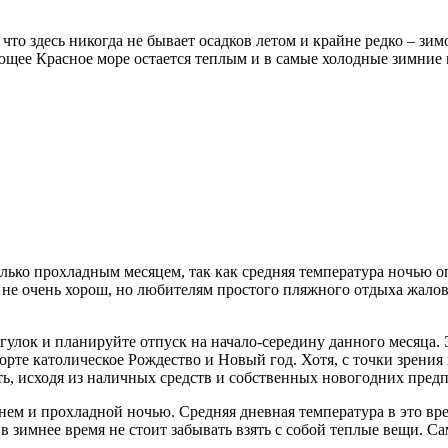
что здесь никогда не бывает осадков летом и крайне редко – зим
ющее Красное море остается теплым и в самые холодные зимние
лько прохладным месяцем, так как средняя температура ночью опу
не очень хорош, но любителям простого пляжного отдыха жалова
гулок и планируйте отпуск на начало-середину данного месяца. 
рорте католическое Рождество и Новый год. Хотя, с точки зрения
ать, исходя из наличных средств и собственных новогодних пред
ем и прохладной ночью. Средняя дневная температура в это врем
в зимнее время не стоит забывать взять с собой теплые вещи. Са