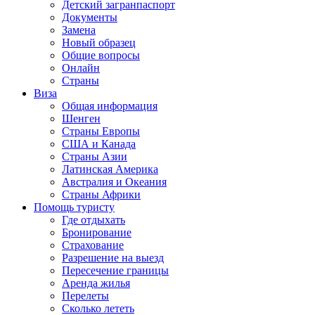
Детский загранпаспорт
Документы
Замена
Новый образец
Общие вопросы
Онлайн
Страны
Виза
Общая информация
Шенген
Страны Европы
США и Канада
Страны Азии
Латинская Америка
Австралия и Океания
Страны Африки
Помощь туристу
Где отдыхать
Бронирование
Страхование
Разрешение на выезд
Пересечение границы
Аренда жилья
Перелеты
Сколько лететь