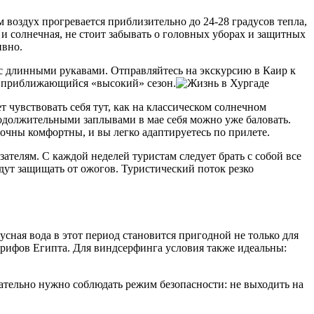
 воздух прогревается приблизительно до 24-28 градусов тепла,
 и солнечная, не стоит забывать о головных уборах и защитных
ивно.
 с длинными рукавами. Отправляйтесь на экскурсию в Каир к
ет приближающийся «высокий» сезон.
т чувствовать себя тут, как на классическом солнечном
родолжительными заплывами в мае себя можно уже баловать.
очны комфортны, и вы легко адаптируетесь по прилете.
ателям. С каждой неделей туристам следует брать с собой все
удут защищать от ожогов. Туристический поток резко
дусная вода в этот период становится пригодной не только для
рифов Египта. Для виндсерфинга условия также идеальны:
ательно нужно соблюдать режим безопасности: не выходить на