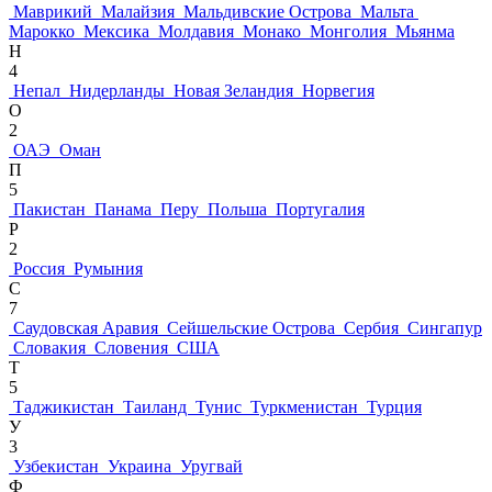
Маврикий
Малайзия
Мальдивские Острова
Мальта
Марокко
Мексика
Молдавия
Монако
Монголия
Мьянма
Н
4
Непал
Нидерланды
Новая Зеландия
Норвегия
О
2
ОАЭ
Оман
П
5
Пакистан
Панама
Перу
Польша
Португалия
Р
2
Россия
Румыния
С
7
Саудовская Аравия
Сейшельские Острова
Сербия
Сингапур
Словакия
Словения
США
Т
5
Таджикистан
Таиланд
Тунис
Туркменистан
Турция
У
3
Узбекистан
Украина
Уругвай
Ф