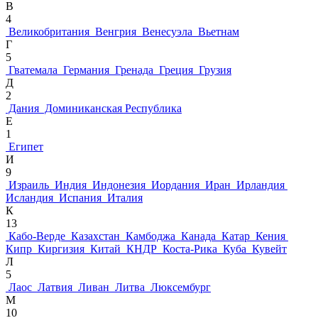
В
4
Великобритания
Венгрия
Венесуэла
Вьетнам
Г
5
Гватемала
Германия
Гренада
Греция
Грузия
Д
2
Дания
Доминиканская Республика
Е
1
Египет
И
9
Израиль
Индия
Индонезия
Иордания
Иран
Ирландия
Исландия
Испания
Италия
К
13
Кабо-Верде
Казахстан
Камбоджа
Канада
Катар
Кения
Кипр
Киргизия
Китай
КНДР
Коста-Рика
Куба
Кувейт
Л
5
Лаос
Латвия
Ливан
Литва
Люксембург
М
10