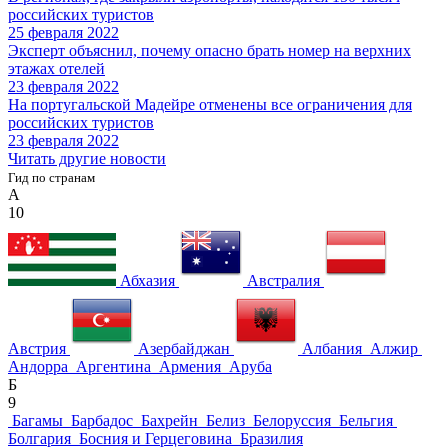
российских туристов
25 февраля 2022
Эксперт объяснил, почему опасно брать номер на верхних
этажах отелей
23 февраля 2022
На португальской Мадейре отменены все ограничения для
российских туристов
23 февраля 2022
Читать другие новости
Гид по странам
А
10
Абхазия
Австралия
Австрия
Азербайджан
Албания
Алжир
Андорра
Аргентина
Армения
Аруба
Б
9
Багамы
Барбадос
Бахрейн
Белиз
Белоруссия
Бельгия
Болгария
Босния и Герцеговина
Бразилия