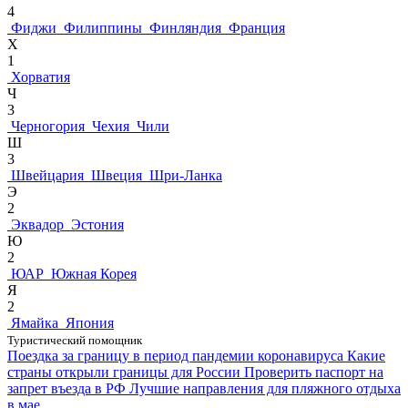
4
Фиджи
Филиппины
Финляндия
Франция
Х
1
Хорватия
Ч
3
Черногория
Чехия
Чили
Ш
3
Швейцария
Швеция
Шри-Ланка
Э
2
Эквадор
Эстония
Ю
2
ЮАР
Южная Корея
Я
2
Ямайка
Япония
Туристический помощник
Поездка за границу в период пандемии коронавируса
Какие
страны открыли границы для России
Проверить паспорт на
запрет въезда в РФ
Лучшие направления для пляжного отдыха
в мае