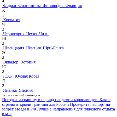
4
Фиджи
Филиппины
Финляндия
Франция
Х
1
Хорватия
Ч
3
Черногория
Чехия
Чили
Ш
3
Швейцария
Швеция
Шри-Ланка
Э
2
Эквадор
Эстония
Ю
2
ЮАР
Южная Корея
Я
2
Ямайка
Япония
Туристический помощник
Поездка за границу в период пандемии коронавируса
Какие
страны открыли границы для России
Проверить паспорт на
запрет въезда в РФ
Лучшие направления для пляжного отдыха
в мае