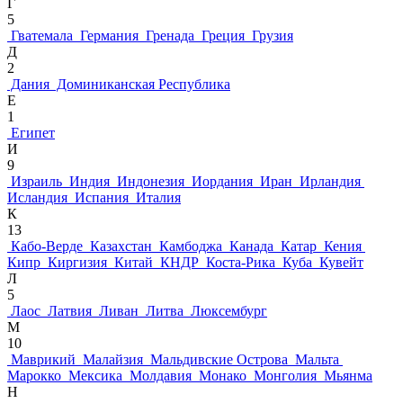
Г
5
Гватемала
Германия
Гренада
Греция
Грузия
Д
2
Дания
Доминиканская Республика
Е
1
Египет
И
9
Израиль
Индия
Индонезия
Иордания
Иран
Ирландия
Исландия
Испания
Италия
К
13
Кабо-Верде
Казахстан
Камбоджа
Канада
Катар
Кения
Кипр
Киргизия
Китай
КНДР
Коста-Рика
Куба
Кувейт
Л
5
Лаос
Латвия
Ливан
Литва
Люксембург
М
10
Маврикий
Малайзия
Мальдивские Острова
Мальта
Марокко
Мексика
Молдавия
Монако
Монголия
Мьянма
Н