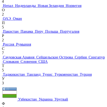
4
Непал
Нидерланды
Новая Зеландия
Норвегия
О
2
ОАЭ
Оман
П
5
Пакистан
Панама
Перу
Польша
Португалия
Р
2
Россия
Румыния
С
7
Саудовская Аравия
Сейшельские Острова
Сербия
Сингапур
Словакия
Словения
США
Т
5
Таджикистан
Таиланд
Тунис
Туркменистан
Турция
У
3
Узбекистан
Украина
Уругвай
Ф