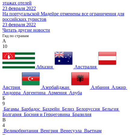
этажах отелей
23 февраля 2022
На португальской Мадейре отменены все ограничения для
российских туристов
23 февраля 2022
Читать другие новости
Гид по странам
А
10
Абхазия
Австралия
Австрия
Азербайджан
Албания
Алжир
Андорра
Аргентина
Армения
Аруба
Б
9
Багамы
Барбадос
Бахрейн
Белиз
Белоруссия
Бельгия
Болгария
Босния и Герцеговина
Бразилия
В
4
Великобритания
Венгрия
Венесуэла
Вьетнам