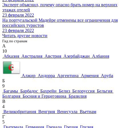
Эксперт объяснил, почему опасно брать номер на верхних
этажах отелей
23 февраля 2022
На португальской Мадейре отменены все ограничения для
российских туристов
23 февраля 2022
Читать другие новости
Гид по странам
А
10
Абхазия
Австралия
Австрия
Азербайджан
Албания
Алжир
Андорра
Аргентина
Армения
Аруба
Б
9
Багамы
Барбадос
Бахрейн
Белиз
Белоруссия
Бельгия
Болгария
Босния и Герцеговина
Бразилия
В
4
Великобритания
Венгрия
Венесуэла
Вьетнам
Г
5
Гватемала
Германия
Гренада
Греция
Грузия