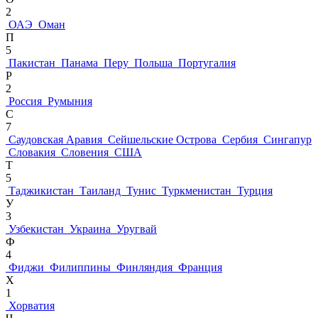
2
ОАЭ
Оман
П
5
Пакистан
Панама
Перу
Польша
Португалия
Р
2
Россия
Румыния
С
7
Саудовская Аравия
Сейшельские Острова
Сербия
Сингапур
Словакия
Словения
США
Т
5
Таджикистан
Таиланд
Тунис
Туркменистан
Турция
У
3
Узбекистан
Украина
Уругвай
Ф
4
Фиджи
Филиппины
Финляндия
Франция
Х
1
Хорватия