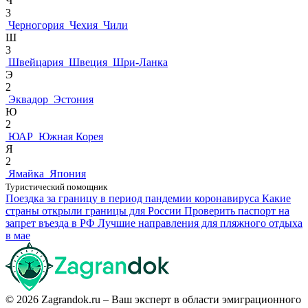
Ч
3
Черногория
Чехия
Чили
Ш
3
Швейцария
Швеция
Шри-Ланка
Э
2
Эквадор
Эстония
Ю
2
ЮАР
Южная Корея
Я
2
Ямайка
Япония
Туристический помощник
Поездка за границу в период пандемии коронавируса
Какие
страны открыли границы для России
Проверить паспорт на
запрет въезда в РФ
Лучшие направления для пляжного отдыха
в мае
© 2026 Zagrandok.ru – Ваш эксперт в области эмиграционного