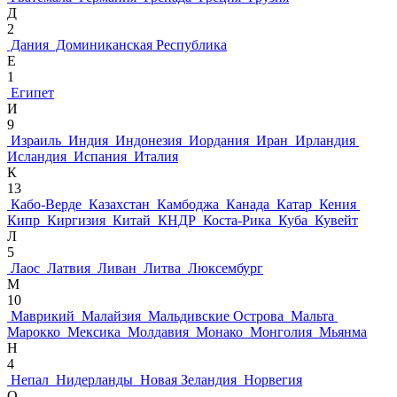
Д
2
Дания
Доминиканская Республика
Е
1
Египет
И
9
Израиль
Индия
Индонезия
Иордания
Иран
Ирландия
Исландия
Испания
Италия
К
13
Кабо-Верде
Казахстан
Камбоджа
Канада
Катар
Кения
Кипр
Киргизия
Китай
КНДР
Коста-Рика
Куба
Кувейт
Л
5
Лаос
Латвия
Ливан
Литва
Люксембург
М
10
Маврикий
Малайзия
Мальдивские Острова
Мальта
Марокко
Мексика
Молдавия
Монако
Монголия
Мьянма
Н
4
Непал
Нидерланды
Новая Зеландия
Норвегия
О